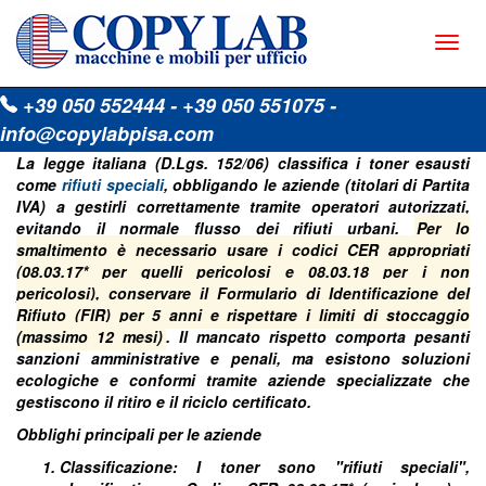
Togg
navig
+39 050 552444
-
+39 050 551075
-
info@copylabpisa.com
La legge italiana (D.Lgs. 152/06) classifica i toner esausti
come
rifiuti speciali
, obbligando le aziende (titolari di Partita
IVA) a gestirli correttamente tramite operatori autorizzati,
evitando il normale flusso dei rifiuti urbani.
Per lo
smaltimento è necessario usare i codici CER appropriati
(08.03.17* per quelli pericolosi e 08.03.18 per i non
pericolosi), conservare il Formulario di Identificazione del
Rifiuto (FIR) per 5 anni e rispettare i limiti di stoccaggio
(massimo 12 mesi)
. Il mancato rispetto comporta pesanti
sanzioni amministrative e penali, ma esistono soluzioni
ecologiche e conformi tramite aziende specializzate che
gestiscono il ritiro e il riciclo certificato.
Obblighi principali per le aziende
Classificazione: I toner sono "rifiuti speciali",