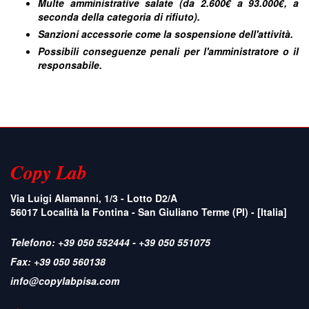
Multe amministrative salate (da 2.600€ a 93.000€, a
seconda della categoria di rifiuto).
Sanzioni accessorie come la sospensione dell'attività.
Possibili conseguenze penali per l'amministratore o il
responsabile.
Copy Lab
Via Luigi Alamanni, 1/3 - Lotto D2/A
56017
Località la Fontina - San Giuliano Terme
(
PI
) - [
Italia
]
Telefono: +39 050 552444 - +39 050 551075
Fax: +39 050 560138
info@copylabpisa.com